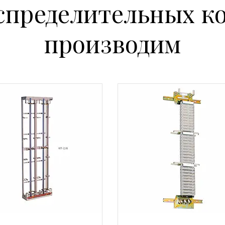
спределительных к
производим