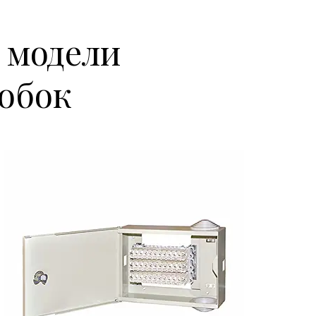
 модели
обок