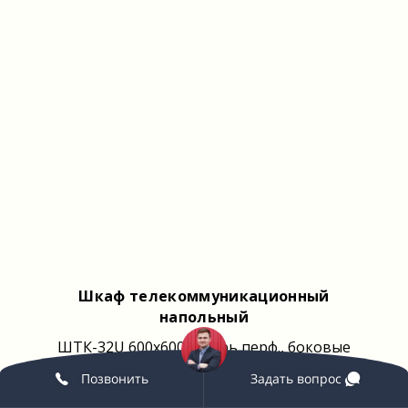
Шкаф телекоммуникационный
напольный
ШТК-32U 600x600 (дверь перф., боковые
стенки съемные)
Позвонить
Задать вопрос